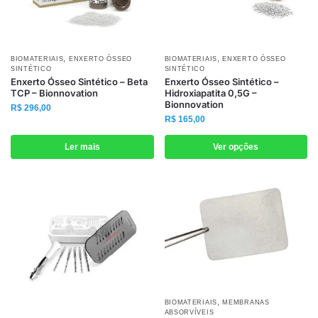
do
do
produto
produto
,
,
Este
BIOMATERIAIS
ENXERTO ÓSSEO
BIOMATERIAIS
ENXERTO ÓSSEO
SINTÉTICO
SINTÉTICO
produto
Enxerto Ósseo Sintético – Beta
Enxerto Ósseo Sintético –
TCP – Bionnovation
Hidroxiapatita 0,5G –
tem
Bionnovation
R$
296,00
várias
R$
165,00
variantes.
As
Ler mais
Ver opções
opções
podem
ser
escolhidas
na
página
do
produto
,
Este
BIOMATERIAIS
MEMBRANAS
ABSORVÍVEIS