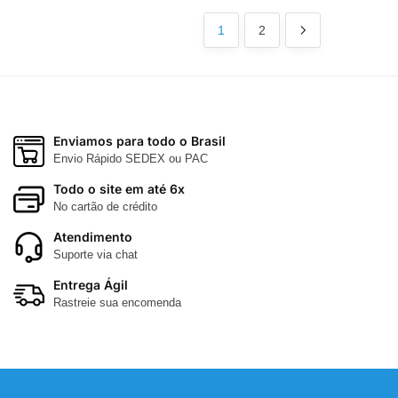
podem
podem
ser
ser
1
2
escolhidas
escolhidas
na
na
página
página
do
do
produto
produto
Enviamos para todo o Brasil
Envio Rápido SEDEX ou PAC
Todo o site em até 6x
No cartão de crédito
Atendimento
Suporte via chat
Entrega Ágil
Rastreie sua encomenda