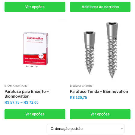
variantes.
Ver opções
Adicionar ao carrinho
As
opções
podem
ser
escolhidas
na
página
do
produto
Este
Este
BIOMATERIAIS
BIOMATERIAIS
Parafuso para Enxerto –
Parafuso Tenda – Bionnovation
produto
produto
Bionnovation
R$
120,75
tem
tem
Faixa
R$
57,75
–
R$
72,00
várias
de
várias
preço:
Ver opções
Ver opções
variantes.
variantes.
R$ 57,75
As
As
através
opções
opções
R$ 72,00