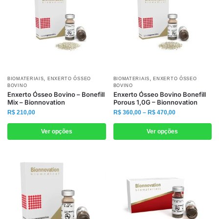
escolhidas
escolhidas
na
na
página
página
do
do
produto
produto
,
,
Este
Este
BIOMATERIAIS
ENXERTO ÓSSEO
BIOMATERIAIS
ENXERTO ÓSSEO
BOVINO
BOVINO
produto
produto
Enxerto Ósseo Bovino – Bonefill
Enxerto Ósseo Bovino Bonefill
Mix – Bionnovation
Porous 1,0G – Bionnovation
tem
tem
Faixa
R$
210,00
R$
360,00
–
R$
470,00
várias
várias
de
variantes.
variantes.
preço:
Ver opções
Ver opções
As
As
R$ 360,00
através
opções
opções
R$ 470,00
podem
podem
ser
ser
escolhidas
escolhidas
na
na
página
página