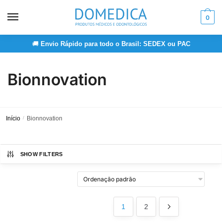
Skip
Skip
to
to
0
navigation
content
🚚
Envio Rápido para todo o Brasil: SEDEX ou PAC
Bionnovation
Início
/
Bionnovation
SHOW FILTERS
1
2