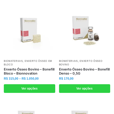
,
,
Este
Este
BIOMATERIAIS
ENXERTO ÓSSEO EM
BIOMATERIAIS
ENXERTO ÓSSEO
BLOCO
BOVINO
produto
produto
Enxerto Ósseo Bovino – Bonefill
Enxerto Ósseo Bovino – Bonefill
Bloco – Bionnovation
Denso – 0,5G
tem
tem
Faixa
R$
315,00
–
R$
1.050,00
R$
170,00
várias
várias
de
variantes.
variantes.
preço:
Ver opções
Ver opções
As
As
R$ 315,00
através
opções
opções
R$ 1.050,00
podem
podem
ser
ser